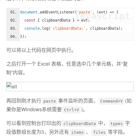
document
.addEventListener(
'paste'
, (evt) => {
javascript
const
 { clipboardData } = evt;
console
.log(
'clipboardData:'
, clipboardData);
});
可以将以上代码在网页中执行。
之后打开一个 Excel 表格，任意选中几个单元格，并“复
制”内容。
再回到刚才执行
事件监听的页面，
(如
paste
Command+V
果你是Windows系统需要
)。
Ctrl+V
可以看到控制台打印出的
中，
字
clipboardData
types
段值数组长度为3，另外还有
、
等字段。
items
files