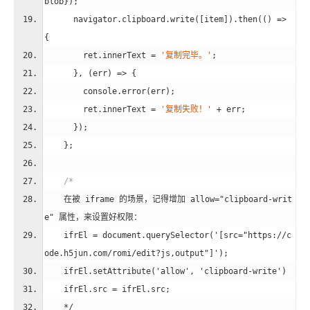
blob});
      navigator.clipboard.write([item]).then(
()
 =>
{
        ret.innerText = 
'复制完毕。'
;
      }, (err) => {
console
.error(err);
        ret.innerText = 
'复制失败！'
 + err;
      });
    };
/*
    在被 iframe 的场景，记得增加 allow="clipboard-writ
e" 属性，来设置好权限：
    ifrEl = document.querySelector('[src="https://c
ode.h5jun.com/romi/edit?js,output"]');
    ifrEl.setAttribute('allow', 'clipboard-write')
    ifrEl.src = ifrEl.src;
    */