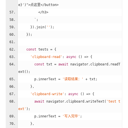
e}
')">点这里</button>
          </h3>
        `;
      }).join(
''
);
    });
const
 tests = {
'clipboard-read'
: 
async
 () => {
const
 txt = 
await
 navigator.clipboard.readT
ext();
        p.innerText = 
'读取结果：'
 + txt;
      },
'clipboard-write'
: 
async
 () => {
await
 navigator.clipboard.writeText(
'test t
ext'
);
        p.innerText = 
'写入完毕'
;
      },