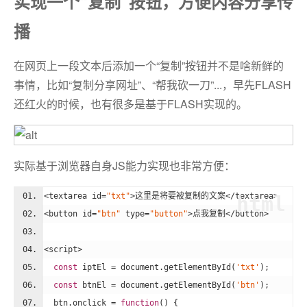
实现一个“复制”按钮，方便内容分享传
播
在网页上一段文本后添加一个“复制”按钮并不是啥新鲜的
事情，比如“复制分享网址”、“帮我砍一刀”...，早先FLASH
还红火的时候，也有很多是基于FLASH实现的。
实际基于浏览器自身JS能力实现也非常方便：
<
textarea
id
=
"txt"
>
这里是将要被复制的文案
</
textarea
>
html
<
button
id
=
"btn"
type
=
"button"
>
点我复制
</
button
>
<
script
>
const
 iptEl = 
document
.getElementById(
'txt'
);
const
 btnEl = 
document
.getElementById(
'btn'
);
  btn.onclick = 
function
(
) 
{