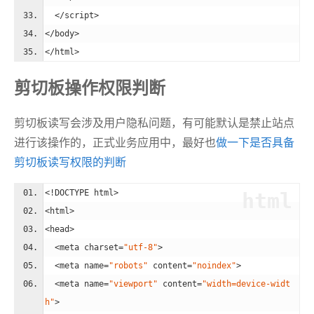
</
script
>
</
body
>
</
html
>
剪切板操作权限判断
剪切板读写会涉及用户隐私问题，有可能默认是禁止站点
进行该操作的，正式业务应用中，最好也
做一下是否具备
剪切板读写权限的判断
<!DOCTYPE html>
html
<
html
>
<
head
>
<
meta
charset
=
"utf-8"
>
<
meta
name
=
"robots"
content
=
"noindex"
>
<
meta
name
=
"viewport"
content
=
"width=device-widt
h"
>