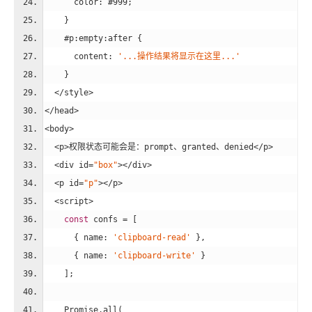
color
: 
#999
;
    }
#p
:empty
:after
 {
content
: 
'...操作结果将显示在这里...'
    }
</
style
>
</
head
>
<
body
>
<
p
>
权限状态可能会是：prompt、granted、denied
</
p
>
<
div
id
=
"box"
>
</
div
>
<
p
id
=
"p"
>
</
p
>
<
script
>
const
 confs = [
      { 
name
: 
'clipboard-read'
 },
      { 
name
: 
'clipboard-write'
 }
    ];
Promise
.all(