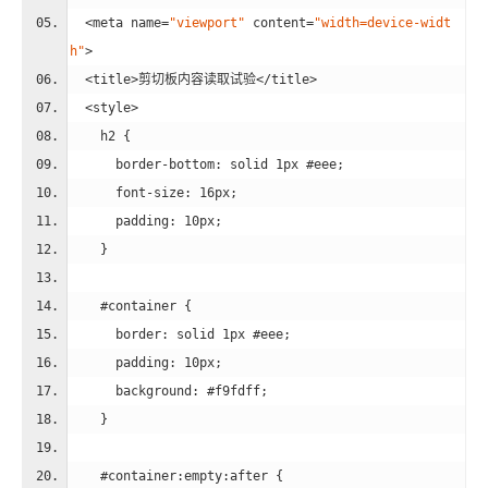
<
meta
name
=
"viewport"
content
=
"width=device-widt
h"
>
<
title
>
剪切板内容读取试验
</
title
>
<
style
>
h2
 {
border-bottom
: solid 
1px
#eee
;
font-size
: 
16px
;
padding
: 
10px
;
    }
#container
 {
border
: solid 
1px
#eee
;
padding
: 
10px
;
background
: 
#f9fdff
;
    }
#container
:empty
:after
 {