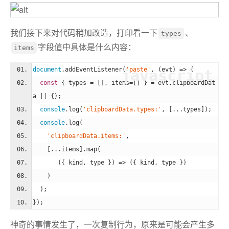
我们接下来对代码稍加改造，打印看一下
、
types
字段值中具体是什么内容：
items
document
.addEventListener(
'paste'
, (evt) => {
javascript
const
 { types = [], items=[] } = evt.clipboardDat
a || {};
console
.log(
'clipboardData.types:'
, [...types]);
console
.log(
'clipboardData.items:'
,
    [...items].map(
(
{ kind, type }
) =>
 ({ kind, type })
    )
  );
});
神奇的事情发生了，一次复制行为，原来是可能会产生多