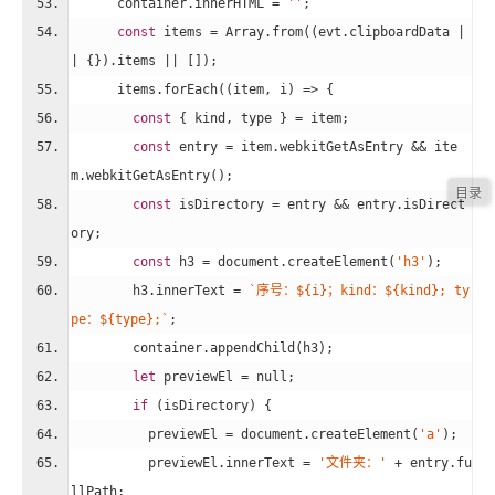
      container.innerHTML = 
''
;
const
 items = 
Array
.from((evt.clipboardData |
| {}).items || []);
      items.forEach(
(
item, i
) =>
 {
const
 { kind, type } = item;
const
 entry = item.webkitGetAsEntry && ite
m.webkitGetAsEntry();
const
 isDirectory = entry && entry.isDirect
ory;
const
 h3 = 
document
.createElement(
'h3'
);
        h3.innerText = 
`序号：
${i}
；kind：
${kind}
; ty
pe：
${type}
;`
;
        container.appendChild(h3);
let
 previewEl = 
null
;
if
 (isDirectory) {
          previewEl = 
document
.createElement(
'a'
);
          previewEl.innerText = 
'文件夹：'
 + entry.fu
llPath;