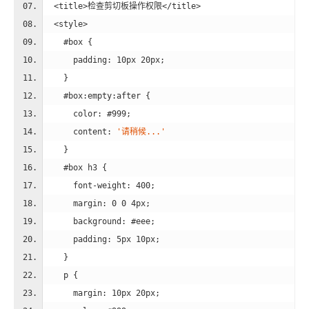
<
title
>
检查剪切板操作权限
</
title
>
<
style
>
#box
 {
padding
: 
10px
20px
;
    }
#box
:empty
:after
 {
color
: 
#999
;
content
: 
'请稍候...'
    }
#box
h3
 {
font-weight
: 
400
;
margin
: 
0
0
4px
;
background
: 
#eee
;
padding
: 
5px
10px
;
    }
p
 {
margin
: 
10px
20px
;