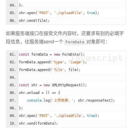
};
xhr.open(
'POST'
, 
'./uploadFile'
, 
true
);
xhr.send(file);
如果服务端接口在接受文件内容时，还要求有别的必填字
段信息，往服务端send一个
对象即可：
FormData
const
 formData = 
new
 FormData();
javascript
formData.append(
'type'
, 
'image'
);
formData.append(
'file'
, file);
const
 xhr = 
new
 XMLHttpRequest();
xhr.onload = 
()
 =>
 {
console
.log(
'上传结果：'
, xhr.responseText);
};
xhr.open(
'POST'
, 
'./uploadFile'
, 
true
);
xhr.send(formData);