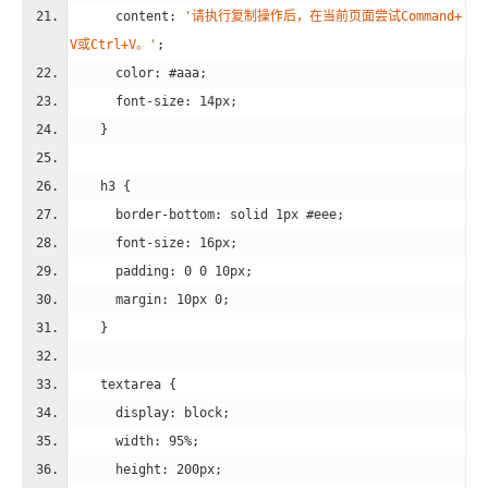
content
: 
'请执行复制操作后，在当前页面尝试Command+
V或Ctrl+V。'
;
color
: 
#aaa
;
font-size
: 
14px
;
    }
h3
 {
border-bottom
: solid 
1px
#eee
;
font-size
: 
16px
;
padding
: 
0
0
10px
;
margin
: 
10px
0
;
    }
textarea
 {
display
: block;
width
: 
95%
;
height
: 
200px
;