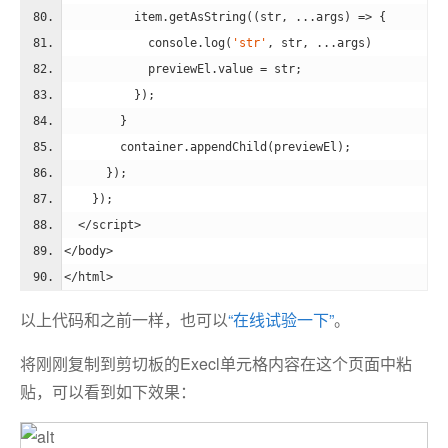
          item.getAsString(
(
str, ...args
) =>
 {
console
.log(
'str'
, str, ...args)
            previewEl.value = str;
          });
        }
        container.appendChild(previewEl);
      });
    });
</
script
>
</
body
>
</
html
>
以上代码和之前一样，也可以
“在线试验一下”
。
将刚刚复制到剪切板的Execl单元格内容在这个页面中粘
贴，可以看到如下效果：