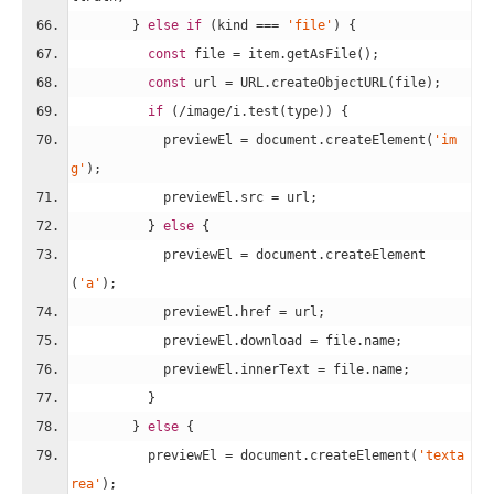
        } 
else
if
 (kind === 
'file'
) {
const
 file = item.getAsFile();
const
 url = URL.createObjectURL(file);
if
 (
/image/i
.test(type)) {
            previewEl = 
document
.createElement(
'im
g'
);
            previewEl.src = url;
          } 
else
 {
            previewEl = 
document
.createElement
(
'a'
);
            previewEl.href = url;
            previewEl.download = file.name;
            previewEl.innerText = file.name;
          }
        } 
else
 {
          previewEl = 
document
.createElement(
'texta
rea'
);