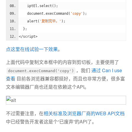
    iptEl.select();
document
.execCommand(
'copy'
);
    alert(
'复制完毕。'
);
  };
</
script
>
点这里在线试验一下效果
。
上面代码中复制文本框中的内容到剪切板，主要使用了
，我们
通过 Can I use
document.execCommand('copy')
查看
目前各浏览器兼容都挺好，而且也非常方便，很多富
文本编辑器厂商也还是在依赖这个API。
不过需要注意，在
相关标准及浏览器厂商的WEB API文档
中已经警告开发者这是个“已废弃”的API了。