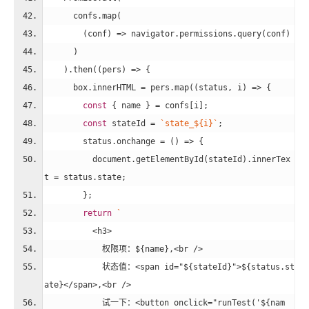
      confs.map(
(
conf
) =>
 navigator.permissions.query(conf)
      )
    ).then(
(
pers
) =>
 {
      box.innerHTML = pers.map(
(
status, i
) =>
 {
const
 { name } = confs[i];
const
 stateId = 
`state_
${i}
`
;
        status.onchange = 
()
 =>
 { 
document
.getElementById(stateId).innerTex
t = status.state;
        };
return
`
          <h3>
            权限项：
${name}
,<br />
            状态值：<span id="
${stateId}
">
${status.st
ate}
</span>,<br />
            试一下：<button onclick="runTest('
${nam