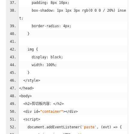
padding
: 
8px
10px
;
box-shadow
: 
1px
1px
3px
rgb
(0 0 0 / 20%) inse
t;
border-radius
: 
4px
;
    }
img
 {
display
: block;
width
: 
100%
;
    }
</
style
>
</
head
>
<
body
>
<
h2
>
剪切板内容：
</
h2
>
<
div
id
=
"container"
>
</
div
>
<
script
>
document
.addEventListener(
'paste'
, (evt) => {