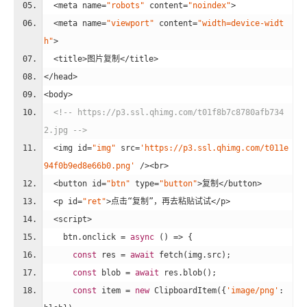
<
meta
name
=
"robots"
content
=
"noindex"
>
<
meta
name
=
"viewport"
content
=
"width=device-widt
h"
>
<
title
>
图片复制
</
title
>
</
head
>
<
body
>
<!-- https://p3.ssl.qhimg.com/t01f8b7c8780afb734
2.jpg -->
<
img
id
=
"img"
src
=
'https://p3.ssl.qhimg.com/t011e
94f0b9ed8e66b0.png'
 />
<
br
>
<
button
id
=
"btn"
type
=
"button"
>
复制
</
button
>
<
p
id
=
"ret"
>
点击“复制”，再去粘贴试试
</
p
>
<
script
>
    btn.onclick = 
async
 () => {
const
 res = 
await
 fetch(img.src);
const
 blob = 
await
 res.blob();
const
 item = 
new
 ClipboardItem({
'image/png'
: 