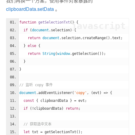
我们再换一个方案，使用事件对象暴露的
clipboardData.setData
。
function
getSelectionTxt
(
) 
{
javascript
if
 (
document
.selection) {
return
document
.selection.createRange().text;
  } 
else
 {
return
String
(
window
.getSelection());
  }
}
// 监听 copy 事件
document
.addEventListener(
'copy'
, (evt) => {
const
 { clipboardData } = evt;
if
 (!clipboardData) 
return
;
// 获取选中文本
let
 txt = getSelectionTxt();