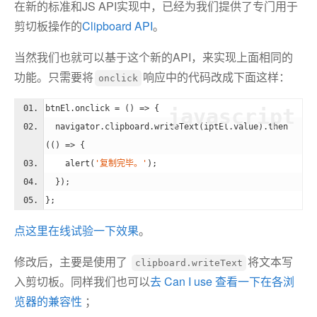
在新的标准和JS API实现中，已经为我们提供了专门用于
剪切板操作的
Clipboard API
。
当然我们也就可以基于这个新的API，来实现上面相同的
功能。只需要将
响应中的代码改成下面这样：
onclick
btnEl.onclick = 
()
 =>
 {
javascript
  navigator.clipboard.writeText(iptEl.value).then
(
()
 =>
 {
    alert(
'复制完毕。'
);
  });
};
点这里在线试验一下效果
。
修改后，主要是使用了
将文本写
clipboard.writeText
入剪切板。同样我们也可以
去 Can I use 查看一下在各浏
览器的兼容性
；